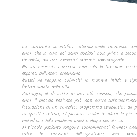
La comunità scientifica internazionale riconosce u
anni, che la cura dei denti decidui nella prima e seco
rinviabile, ma una necessità primaria improrogabile.
Questa necessità concerne non solo la funzione masti
apparati dell'intero organismo.
Questi ne vengono coinvolti in maniera infida e signif
l'intera durata della vita.
Purtroppo, al di sotto di una età cerniera, che poss
anni, il piccolo paziente può non essere sufficienteme
l'attuazione di un completo programma terapeutico da par
In questi contesti, ci possono venire in aiuto le più re
metodiche della moderna anestesiologia pediatrica.
Al piccolo paziente vengono somministrati farmaci anest
tutte le funzioni dell'organismo; essi pro