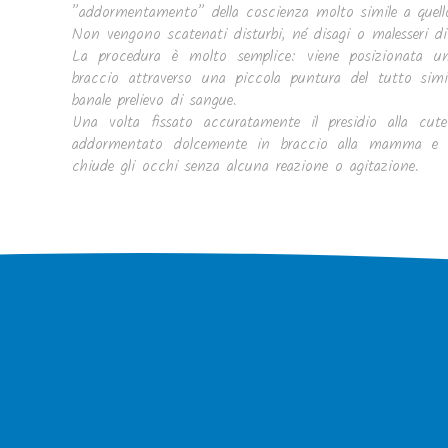
”addormentamento” della coscienza molto simile a quello 
Non vengono scatenati disturbi, né disagi o malesseri di
La procedura è molto semplice: viene posizionata 
braccio attraverso una piccola puntura del tutto simi
banale prelievo di sangue.
Una volta fissato accuratamente il presidio alla cut
addormentato dolcemente in braccio alla mamma e n
chiude gli occhi senza alcuna reazione o agitazione.