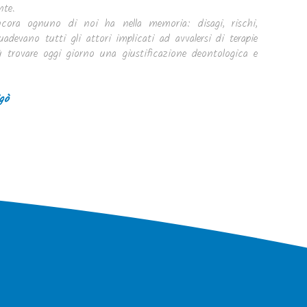
nte.
cora ognuno di noi ha nella memoria: disagi, rischi,
uadevano tutti gli attori implicati ad avvalersi di terapie
ù trovare oggi giorno una giustificazione deontologica e
gò