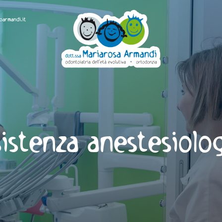
oarmandi.it
istenza anestesiolo