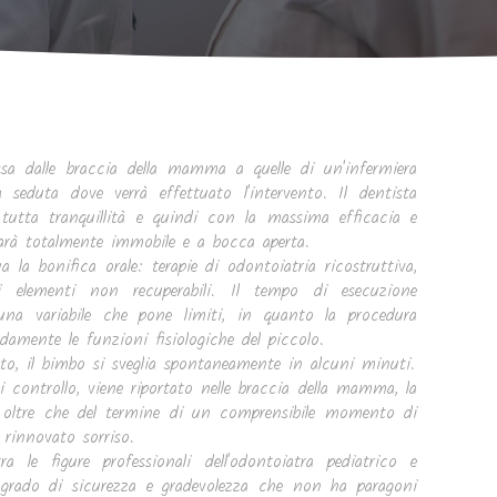
a dalle braccia della mamma a quelle di un'infermiera
 seduta dove verrà effettuato l'intervento. Il dentista
 tutta tranquillità e quindi con la massima efficacia e
 sarà totalmente immobile e a bocca aperta.
a la bonifica orale: terapie di odontoiatria ricostruttiva,
i elementi non recuperabili. Il tempo di esecuzione
una variabile che pone limiti, in quanto la procedura
ndamente le funzioni fisiologiche del piccolo.
nto, il bimbo si sveglia spontaneamente in alcuni minuti.
i controllo, viene riportato nelle braccia della mamma, la
e, oltre che del termine di un comprensibile momento di
, rinnovato sorriso.
a le figure professionali dell'odontoiatra pediatrico e
n grado di sicurezza e gradevolezza che non ha paragoni