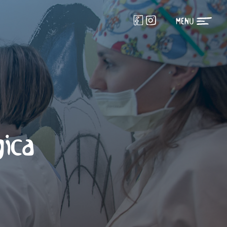
MENU
gica