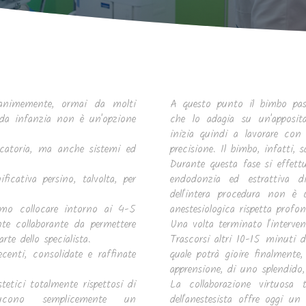
nanimemente, ormai da molti
A questo punto il bimbo pass
nda infanzia non è un'opzione
che lo adagia su un'apposita
inizia quindi a lavorare con
catoria, ma anche sistemi ed
precisione. Il bimbo, infatti,
Durante questa fase si effettu
icativa persino, talvolta, per
endodonzia ed estrattiva d
dell'intera procedura non è 
iamo collocare intorno ai 4-5
anestesiologica rispetta profo
nte collaborante da permettere
Una volta terminato l'interve
te dello specialista.
Trascorsi altri 10-15 minuti d
centi, consolidate e raffinate
quale potrà gioire finalment
apprensione, di uno splendido
etici totalmente rispettosi di
La collaborazione virtuosa tr
ducono semplicemente un
dell'anestesista offre oggi u