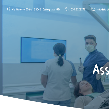
Via Moretto 23/b-c - 25045 - Castegnato (BS)
030.2722278
info@studi
Ass