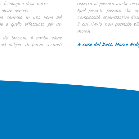
fisiologico della notte.
rispetto al passato anche rece
 alcun genere.
Quel pesante passato che an
una cannula in una vena del
complessità organizzative diss
le a quella effettuata per un
il cui rinvio non potrebbe pi
morale.
e del braccio, il bimbo viene
el volgere di pochi secondi
A cura del Dott. Marco Ardi